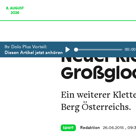
8. AUGUST
2026
Ihr Dolo Plus Vorteil:
00:00
Neuer Kl
Diesen Artikel jetzt anhören
Play
Großglo
Ein weiterer Klett
Berg Österreichs.
Redaktion
26.06.2015
, 09:
Sport