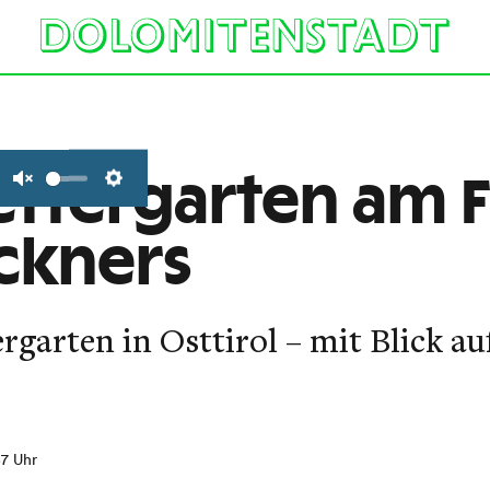
ettergarten am 
Unmute
Settings
ckners
ergarten in Osttirol – mit Blick a
37 Uhr