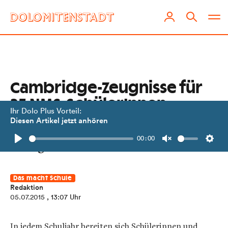
Cambridge-Zeugnisse für
35 NMS-SchülerInnen
Ihr Dolo Plus Vorteil:
Diesen Artikel jetzt anhören
Gutes Englisch als Schlüssel zum
00:00
Erfolg in Studium und Beruf.
Play
Unmute
Setti
Das macht Schule
Redaktion
05.07.2015
, 13:07 Uhr
In jedem Schuljahr bereiten sich Schülerinnen und