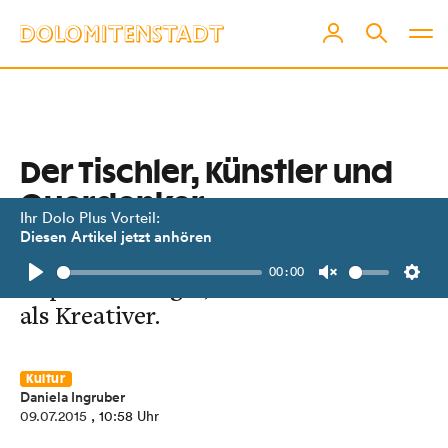
Der Tischler, Künstler und
Querdenker
Ihr Dolo Plus Vorteil:
Diesen Artikel jetzt anhören
Sepp Brugger hat seinen eigenen
00:00
Kopf – als Bürger, Unternehmer und
Play
Unmute
Setti
als Kreativer.
Kultur
Daniela Ingruber
09.07.2015
, 10:58 Uhr