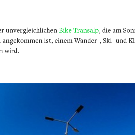
er unvergleichlichen
Bike Transalp
, die am So
a angekommen ist, einem Wander-, Ski- und Kle
n wird.