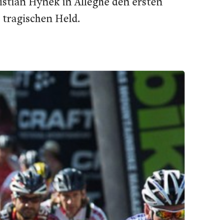
istian Hynek in Alleghe den ersten
tragischen Held.