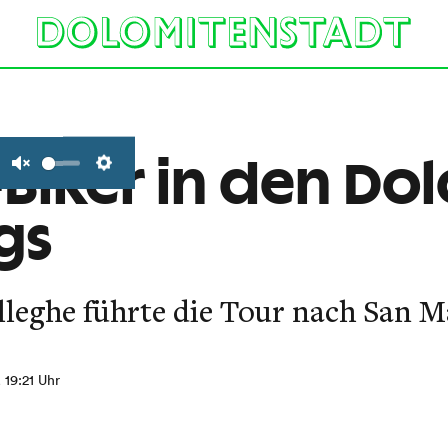
-Biker in den Do
Unmute
Settings
gs
lleghe führte die Tour nach San M
, 19:21 Uhr