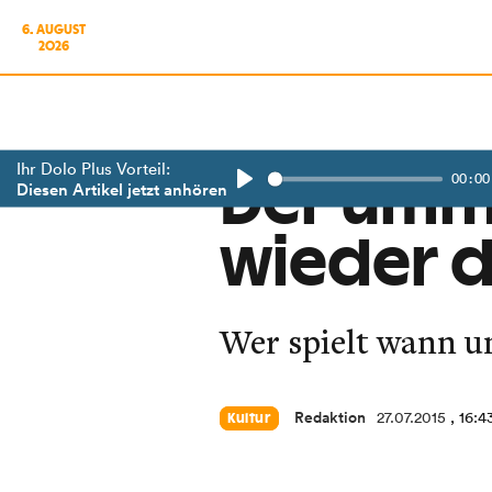
6. AUGUST
2026
Ihr Dolo Plus Vorteil:
00:00
Der ulti
Diesen Artikel jetzt anhören
Play
wieder 
Wer spielt wann un
Redaktion
27.07.2015
, 16:4
Kultur