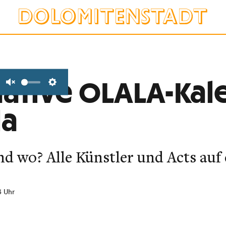
mative OLALA-Kal
Unmute
Settings
da
d wo? Alle Künstler und Acts auf 
3 Uhr