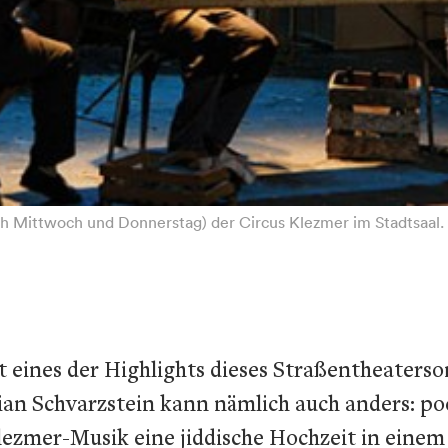
ch Mittwoch und Donnerstag) der Circus Klezmer im Stadtsaal. 
t eines der Highlights dieses Straßentheaterso
n Schvarzstein kann nämlich auch anders: poet
 Klezmer-Musik eine jiddische Hochzeit in einem