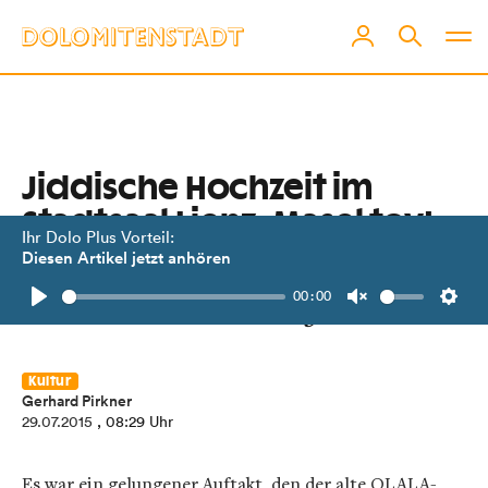
Jiddische Hochzeit im
Stadtsaal Lienz: Masel tov!
Ihr Dolo Plus Vorteil:
Diesen Artikel jetzt anhören
Circus Klezmer als gelungener
00:00
Auftakt von OLALA 2015.
Play
Unmute
Setti
Kultur
Gerhard Pirkner
29.07.2015
, 08:29 Uhr
Es war ein gelungener Auftakt, den der alte OLALA-