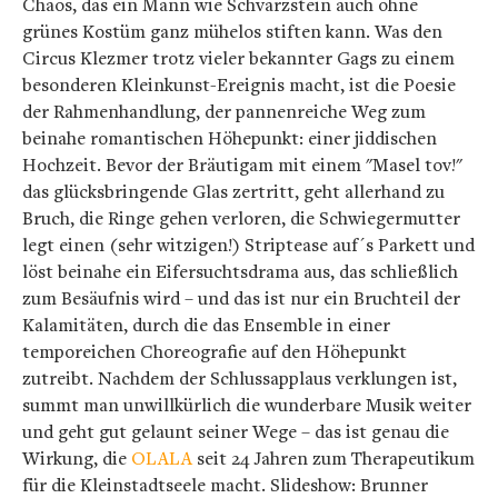
Chaos, das ein Mann wie Schvarzstein auch ohne
grünes Kostüm ganz mühelos stiften kann. Was den
Circus Klezmer trotz vieler bekannter Gags zu einem
besonderen Kleinkunst-Ereignis macht, ist die Poesie
der Rahmenhandlung, der pannenreiche Weg zum
beinahe romantischen Höhepunkt: einer jiddischen
Hochzeit. Bevor der Bräutigam mit einem "Masel tov!"
das glücksbringende Glas zertritt, geht allerhand zu
Bruch, die Ringe gehen verloren, die Schwiegermutter
legt einen (sehr witzigen!) Striptease auf´s Parkett und
löst beinahe ein Eifersuchtsdrama aus, das schließlich
zum Besäufnis wird – und das ist nur ein Bruchteil der
Kalamitäten, durch die das Ensemble in einer
temporeichen Choreografie auf den Höhepunkt
zutreibt. Nachdem der Schlussapplaus verklungen ist,
summt man unwillkürlich die wunderbare Musik weiter
und geht gut gelaunt seiner Wege – das ist genau die
Wirkung, die
OLALA
seit 24 Jahren zum Therapeutikum
für die Kleinstadtseele macht. Slideshow: Brunner