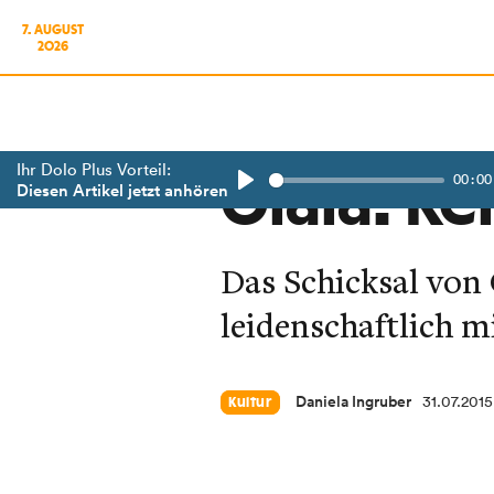
7. AUGUST
2026
Ihr Dolo Plus Vorteil:
00:00
Olala: Ke
Diesen Artikel jetzt anhören
Play
Das Schicksal von
leidenschaftlich m
Daniela Ingruber
31.07.2015
Kultur