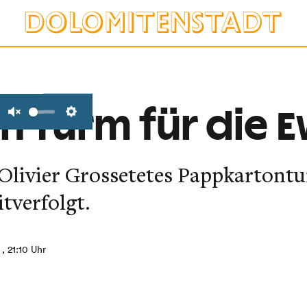
in Turm für die 
Unmute
Settings
 Olivier Grossetetes Pappkarton
itverfolgt.
, 21:10 Uhr