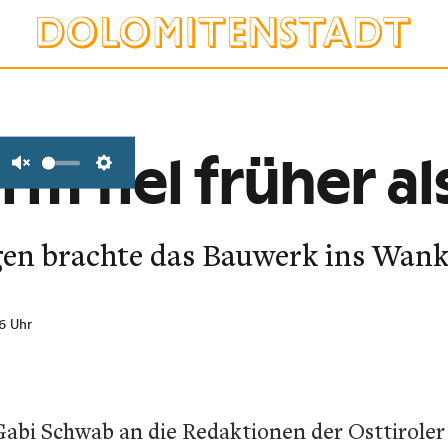
rm fiel früher al
Unmute
Settings
gen brachte das Bauwerk ins Wank
06 Uhr
Gabi Schwab an die Redaktionen der Osttirole