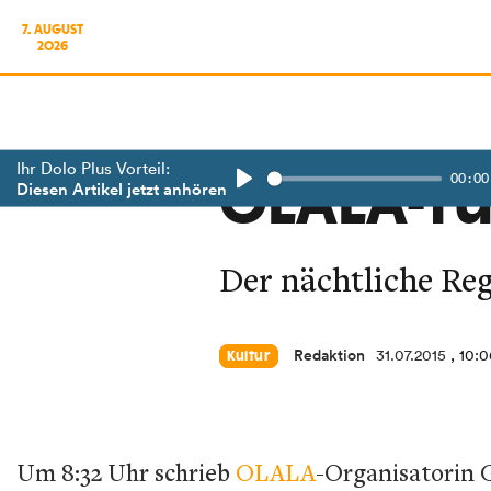
7. AUGUST
2026
Ihr Dolo Plus Vorteil:
00:00
OLALA-Tu
Diesen Artikel jetzt anhören
Play
Der nächtliche Re
Redaktion
31.07.2015
, 10:
Kultur
Um 8:32 Uhr schrieb
OLALA
-Organisatorin 