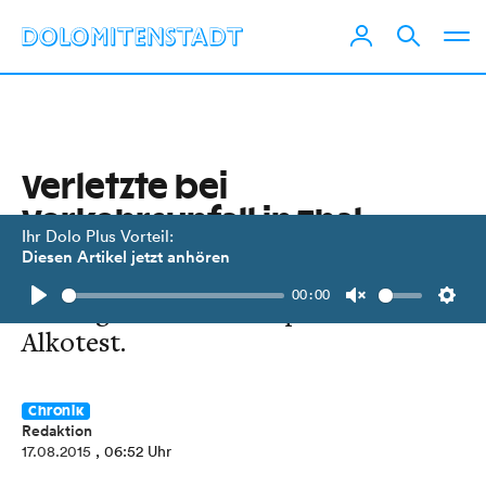
Verletzte bei
Verkehrsunfall in Thal
Ihr Dolo Plus Vorteil:
Diesen Artikel jetzt anhören
Erheblicher Sachschaden bei den
00:00
beteiligten Autos und positiver
Play
Unmute
Setti
Alkotest.
Chronik
Redaktion
17.08.2015
, 06:52 Uhr