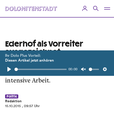
Ederhof als Vorreiter
ausgezeichnet
Ihr Dolo Plus Vorteil:
Diesen Artikel jetzt anhören
Zertifikate für Qualitätsmanagement
00:00
in der Krankenanstalt belohnen die
Play
Unmute
Setti
intensive Arbeit.
Politik
Redaktion
15.10.2015
, 09:57 Uhr