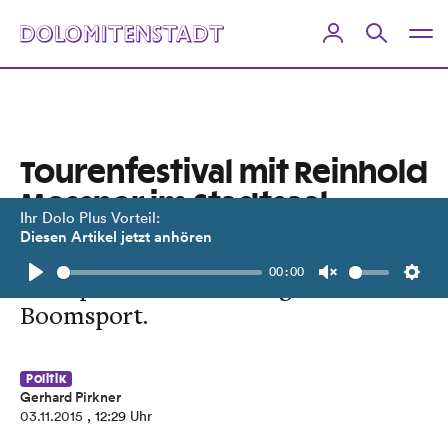
Tourenfestival mit Reinhold
Messner im Stadtsaal
Ihr Dolo Plus Vorteil:
Diesen Artikel jetzt anhören
Dritte Auflage mit geführten Touren
00:00
und spannenden Vorträgen zum
Play
Unmute
Setti
Boomsport.
Politik
Gerhard Pirkner
03.11.2015
, 12:29 Uhr