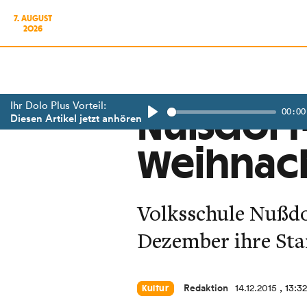
7. AUGUST
2026
Ihr Dolo Plus Vorteil:
00:00
Nußdorf-
Diesen Artikel jetzt anhören
Play
Weihnac
Volksschule Nußdor
Dezember ihre Sta
Redaktion
14.12.2015
, 13:3
Kultur