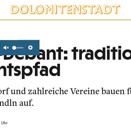
Debant: traditio
Unmute
Settings
htspfad
f und zahlreiche Vereine bauen f
ndln auf.
2 Uhr