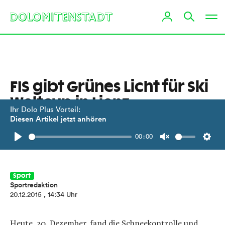
FIS gibt Grünes Licht für Ski
Weltcup in Lienz
Ihr Dolo Plus Vorteil:
Diesen Artikel jetzt anhören
Rennleiter Siegfried Vergeiner: "Es ist
00:00
alles in Butter am Hochstein."
Play
Unmute
Setti
Sport
Sportredaktion
20.12.2015
, 14:34 Uhr
Heute, 20. Dezember, fand die Schneekontrolle und