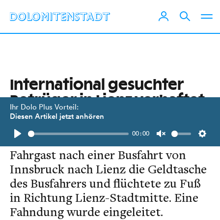
International gesuchter
Betrüger in Lienz verhaftet
Ihr Dolo Plus Vorteil:
Diesen Artikel jetzt anhören
Am 18. Dezember gegen 21.05 Uhr
00:00
stahl ein vorerst unbekannter
Play
Unmute
Setti
Fahrgast nach einer Busfahrt von
Innsbruck nach Lienz die Geldtasche
des Busfahrers und flüchtete zu Fuß
in Richtung Lienz-Stadtmitte. Eine
Fahndung wurde eingeleitet.