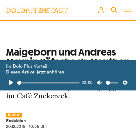
Maigeborn und Andreas
Mayr in Kötschach-Mauthen
Ihr Dolo Plus Vorteil:
Diesen Artikel jetzt anhören
Ein Liedermacher und
00:00
ein Percussionist spielen unplugged
Play
Unmute
Setti
im Café Zuckereck.
Kultur
Redaktion
20.12.2015
, 10:35 Uhr