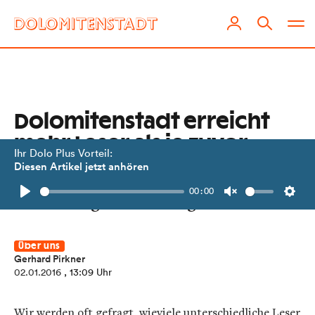
Dolomitenstadt erreicht
mehr Leser als je zuvor
Ihr Dolo Plus Vorteil:
Diesen Artikel jetzt anhören
2015 wuchs unser Onlinemagazin in
00:00
allen Kategorien kräftig weiter.
Play
Unmute
Setti
Über uns
Gerhard Pirkner
02.01.2016
, 13:09 Uhr
Wir werden oft gefragt, wieviele unterschiedliche Leser