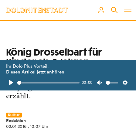
König Drosselbart für
Kinder ab 6 Jahren
Ihr Dolo Plus Vorteil:
Diesen Artikel jetzt anhören
Das bekannte Märchen wird im
00:00
Kolpingsaal als Kindertheaterstück
Play
Unmute
Setti
erzählt.
Kultur
Redaktion
02.01.2016
, 10:07 Uhr