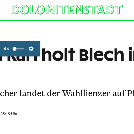
Karl holt Blech 
Unmute
Settings
icher landet der Wahllienzer auf Pl
 23:16 Uhr