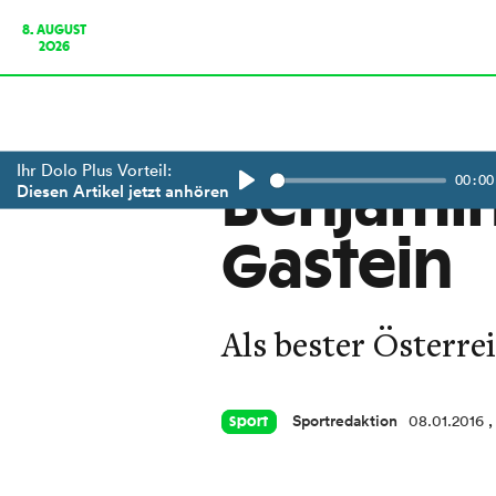
8. AUGUST
2026
Ihr Dolo Plus Vorteil:
00:00
Benjamin 
Diesen Artikel jetzt anhören
Play
Gastein
Als bester Österre
Sportredaktion
08.01.2016
,
Sport