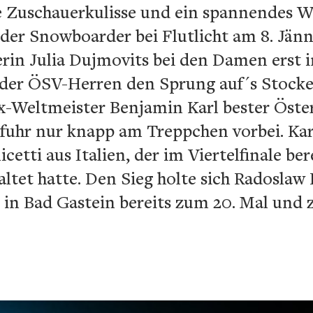
lle Zuschauerkulisse und ein spannendes 
 der Snowboarder bei Flutlicht am 8. Jänn
in Julia Dujmovits bei den Damen erst i
r der ÖSV-Herren den Sprung auf´s Stocke
x-Weltmeister Benjamin Karl bester Öster
 fuhr nur knapp am Treppchen vorbei. Kar
cetti aus Italien, der im Viertelfinale be
tet hatte. Den Sieg holte sich Radoslaw
 in Bad Gastein bereits zum 20. Mal und 