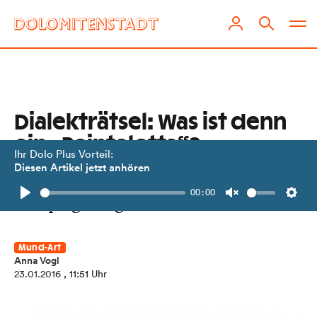
Dialekträtsel: Was ist denn
ein „Peintelotta“?
Ihr Dolo Plus Vorteil:
Diesen Artikel jetzt anhören
Kleiner Tipp: Es geht um die
00:00
Vorspiegelung falscher Tatsachen.
Play
Unmute
Setti
Mund-Art
Anna Vogl
23.01.2016
, 11:51 Uhr