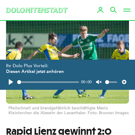
Ihr Dolo Plus Vorteil:
Diesen Artikel jetzt anhören
00:00
Play
Unmute
Setti
Pfeilschnell und brandgefährlich beschäftigte Mario
Kleinlercher die Abwehr der Lavanttaler. Foto: Brunner Images
Rapid Lienz gewinnt 2:0