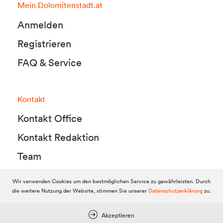
Mein Dolomitenstadt.at
Anmelden
Registrieren
FAQ & Service
Kontakt
Kontakt Office
Kontakt Redaktion
Team
Wir verwenden Cookies um den bestmöglichen Service zu gewährleisten. Durch
die weitere Nutzung der Website, stimmen Sie unserer
Datenschutzerklärung
zu.
© 2010-2026 Dolomitenstadt.at
Dolomitenstadt Media KG, Dolomitenstraße 1 / 7. Stock, 9900 Lienz,
Tel.:
04852 700500
Akzeptieren