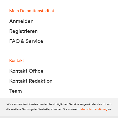
Mein Dolomitenstadt.at
Anmelden
Registrieren
FAQ & Service
Kontakt
Kontakt Office
Kontakt Redaktion
Team
Wir verwenden Cookies um den bestmöglichen Service zu gewährleisten. Durch
die weitere Nutzung der Website, stimmen Sie unserer
Datenschutzerklärung
zu.
© 2010-2026 Dolomitenstadt.at
Dolomitenstadt Media KG, Dolomitenstraße 1 / 7. Stock, 9900 Lienz,