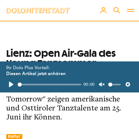
Lienz: Open Air-Gala des
Young Tanzsommer
Ihr Dolo Plus Vorteil:
Innsbruck
Diesen Artikel jetzt anhören
00:00
Unter dem Motto "Stars of
Play
Unmute
Setti
Tomorrow" zeigen amerikanische
und Osttiroler Tanztalente am 25.
Juni ihr Können.
Kultur