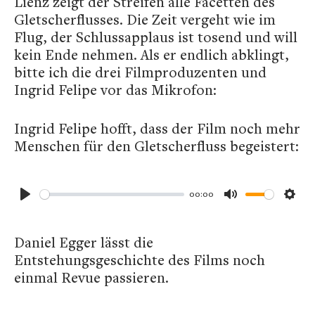
Lienz zeigt der Streifen alle Facetten des
Gletscherflusses. Die Zeit vergeht wie im
Flug, der Schlussapplaus ist tosend und will
kein Ende nehmen. Als er endlich abklingt,
bitte ich die drei Filmproduzenten und
Ingrid Felipe vor das Mikrofon:
Ingrid Felipe hofft, dass der Film noch mehr
Menschen für den Gletscherfluss begeistert:
00:00
Play
Mute
Sett
Daniel Egger lässt die
Entstehungsgeschichte des Films noch
einmal Revue passieren.