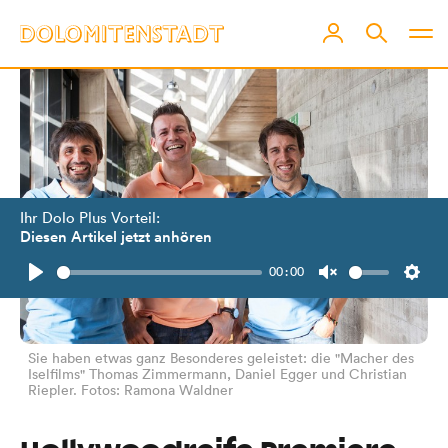
Ihr Dolo Plus Vorteil:
Diesen Artikel jetzt anhören
00:00
Play
Unmute
Setti
Sie haben etwas ganz Besonderes geleistet: die "Macher des
Iselfilms" Thomas Zimmermann, Daniel Egger und Christian
Riepler. Fotos: Ramona Waldner