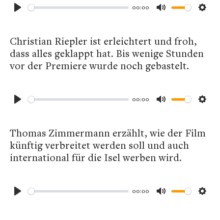
00:00
Play
Mute
Sett
Christian Riepler ist erleichtert und froh,
dass alles geklappt hat. Bis wenige Stunden
vor der Premiere wurde noch gebastelt.
00:00
Play
Mute
Sett
Thomas Zimmermann erzählt, wie der Film
künftig verbreitet werden soll und auch
international für die Isel werben wird.
00:00
Play
Mute
Sett