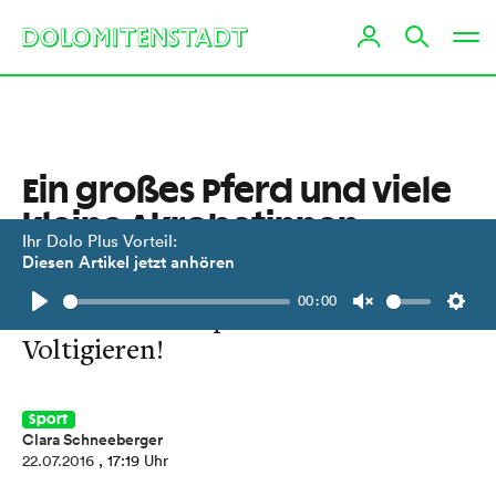
Ein großes Pferd und viele
kleine Akrobatinnen
Ihr Dolo Plus Vorteil:
Diesen Artikel jetzt anhören
Wir waren in der Lienzer Postleite,
00:00
um etwas auszuprobieren: das
Play
Unmute
Setti
Voltigieren!
Sport
Clara Schneeberger
22.07.2016
, 17:19 Uhr