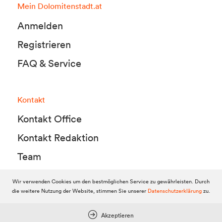
Mein Dolomitenstadt.at
Anmelden
Registrieren
FAQ & Service
Kontakt
Kontakt Office
Kontakt Redaktion
Team
Wir verwenden Cookies um den bestmöglichen Service zu gewährleisten. Durch
die weitere Nutzung der Website, stimmen Sie unserer
Datenschutzerklärung
zu.
© 2010-2026 Dolomitenstadt.at
Dolomitenstadt Media KG, Dolomitenstraße 1 / 7. Stock, 9900 Lienz,
Tel.:
04852 700500
Akzeptieren