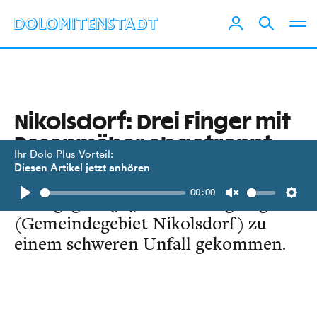
Nikolsdorf: Drei Finger mit
Rasenmäher abgetrennt
Ihr Dolo Plus Vorteil:
Diesen Artikel jetzt anhören
Beim Rasenmähen ist es am 28. Juli
00:00
2016 gegen 15.15 Uhr in Lengberg
Play
Unmute
Setti
(Gemeindegebiet Nikolsdorf) zu
einem schweren Unfall gekommen.