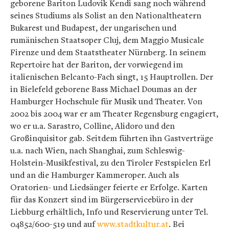
geborene Bariton Ludovik Kendi sang noch während
seines Studiums als Solist an den Nationaltheatern
Bukarest und Budapest, der ungarischen und
rumänischen Staatsoper Cluj, dem Maggio Musicale
Firenze und dem Staatstheater Nürnberg. In seinem
Repertoire hat der Bariton, der vorwiegend im
italienischen Belcanto-Fach singt, 15 Hauptrollen. Der
in Bielefeld geborene Bass Michael Doumas an der
Hamburger Hochschule für Musik und Theater. Von
2002 bis 2004 war er am Theater Regensburg engagiert,
wo er u.a. Sarastro, Colline, Alidoro und den
Großinquisitor gab. Seitdem führten ihn Gastverträge
u.a. nach Wien, nach Shanghai, zum Schleswig-
Holstein-Musikfestival, zu den Tiroler Festspielen Erl
und an die Hamburger Kammeroper. Auch als
Oratorien- und Liedsänger feierte er Erfolge. Karten
für das Konzert sind im Bürgerservicebüro in der
Liebburg erhältlich, Info und Reservierung unter Tel.
04852/600-519 und auf
www.stadtkultur.at
. Bei