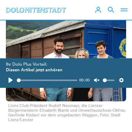
Ihr Dolo Plus Vorteil:
Diesen Artikel jetzt anhören
00:00
Play
Unmute
Setti
Lions Club-Präsident Rudolf Neumayr, die Lienzer
Bürgermeisterin Elisabeth Blanik und Umweltausschuss-Obfrau
Gerlinde Kieberl vor dem umgebauten Waggon. Foto: Stadt
Lienz/Lenzer