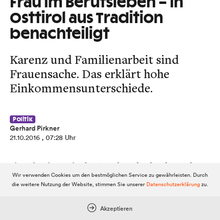
Frau im Berufsleben – in
Osttirol aus Tradition
benachteiligt
Karenz und Familienarbeit sind
Frauensache. Das erklärt hohe
Einkommensunterschiede.
Politik
Gerhard Pirkner
21.10.2016
, 07:28 Uhr
Einmal mehr macht das AMS darauf aufmerksam, dass
Wir verwenden Cookies um den bestmöglichen Service zu gewährleisten. Durch
Frauen auf dem Arbeitsmarkt nicht die selben Chancen
die weitere Nutzung der Website, stimmen Sie unserer
Datenschutzerklärung
zu.
vorfinden wie Männer. In Osttirol trifft sich
regelmäßig ein Regionalbeirat, in dem neben dem AMS
Akzeptieren
auch die Interessensvertreter sitzen. Dieses Gremium