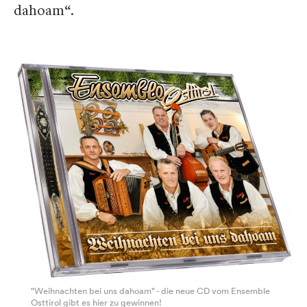
dahoam“
.
"Weihnachten bei uns dahoam" - die neue CD vom Ensemble
Osttirol gibt es hier zu gewinnen!