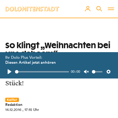
So klingt „Weihnachten bei
uns dahoam“
Ihr Dolo Plus Vorteil:
Diesen Artikel jetzt anhören
Die brandneue CD vom Ensemble
00:00
Osttirol ist da. Wir verlosen zwei
Play
Unmute
Setti
Stück!
Kultur
Redaktion
14.12.2016
, 17:15 Uhr