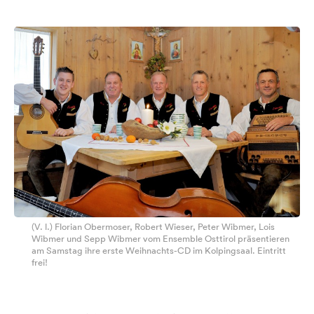
(V. l.) Florian Obermoser, Robert Wieser, Peter Wibmer, Lois
Wibmer und Sepp Wibmer vom Ensemble Osttirol präsentieren
am Samstag ihre erste Weihnachts-CD im Kolpingsaal. Eintritt
frei!