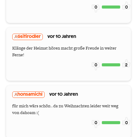
0
0
Gsitirodler
vor 10 Jahren
Klänge der Heimat hören macht große Freude in weiter
Ferne!
0
2
honsamichl
vor 10 Jahren
für mich wärs schön . da zu Weihnachten leider weit weg
von dahoam :(
0
0