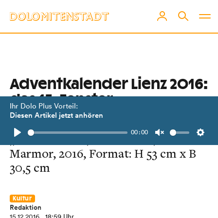
Adventkalender Lienz 2016:
das 15. Fenster
Ihr Dolo Plus Vorteil:
Diesen Artikel jetzt anhören
Peter Niedertscheider,
00:00
„Handschuhe“, Reliefarbeit, Laser
Play
Unmute
Setti
Marmor, 2016, Format: H 53 cm x B
30,5 cm
Kultur
Redaktion
15.12.2016
, 18:59 Uhr