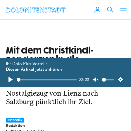
Mit dem Christkindl-
Sonderzug in die
Ihr Dolo Plus Vorteil:
Mozartstadt
Diesen Artikel jetzt anhören
00:00
Über 200 Reisende erreichten im
Play
Unmute
Setti
Nostalgiezug von Lienz nach
Salzburg pünktlich ihr Ziel.
Chronik
Redaktion