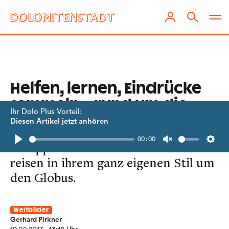
Helfen, lernen, Eindrücke
sammeln – rund um die
Ihr Dolo Plus Vorteil:
Welt
Diesen Artikel jetzt anhören
00:00
Philipp Benedikt und Melanie Fritzer
Play
Unmute
Setti
reisen in ihrem ganz eigenen Stil um
den Globus.
Weltbilder
Gerhard Pirkner