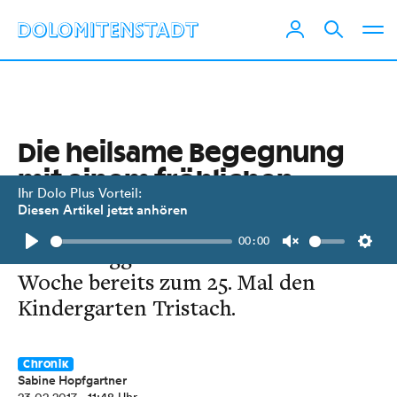
Die heilsame Begegnung
mit einem fröhlichen
Ihr Dolo Plus Vorteil:
Menschen
Diesen Artikel jetzt anhören
00:00
Clown Giggo besuchte in dieser
Play
Unmute
Setti
Woche bereits zum 25. Mal den
Kindergarten Tristach.
Chronik
Sabine Hopfgartner