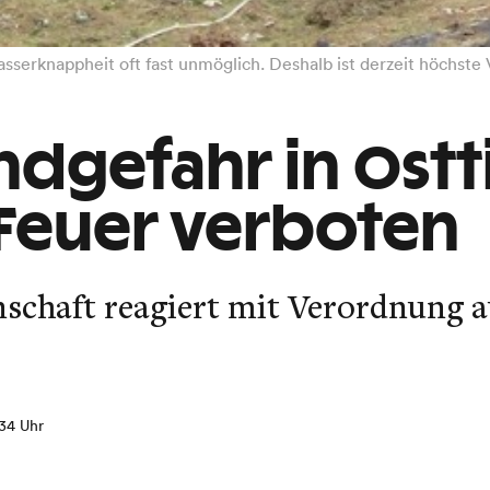
erknappheit oft fast unmöglich. Deshalb ist derzeit höchste V
dgefahr in Ostti
Feuer verboten
chaft reagiert mit Verordnung a
:34 Uhr