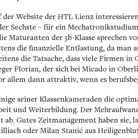
uf der Website der HTL Lienz interessieren
der Sechste –
für ein Mechatronikstudi
die Maturanten der 5b-Klasse sprechen v
stens die finanzielle Entlastung, da man 
tens die Tatsache, dass viele Firmen in 
er Florian, der sich bei Micado in Oberl
r allem dann attraktiv, wenn es berufsbe
einige seiner Klassenkameraden die opti
rbeit und Weiterbildung. Der Mehraufwand
t ab. Gutes Zeitmanagement haben sie, l
illiach oder Milan Stanić aus Heiligenblut