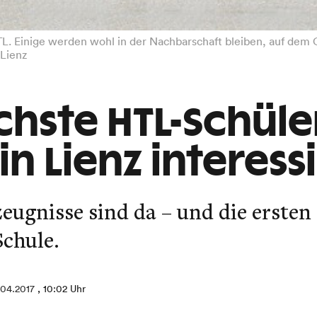
. Einige werden wohl in der Nachbarschaft bleiben, auf dem C
 Lienz
chste HTL-Schüle
n Lienz interess
zeugnisse sind da – und die ersten 
Schule.
.04.2017
, 10:02 Uhr