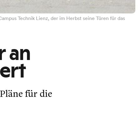
ampus Technik Lienz, der im Herbst seine Türen für das
r an
iert
Pläne für die