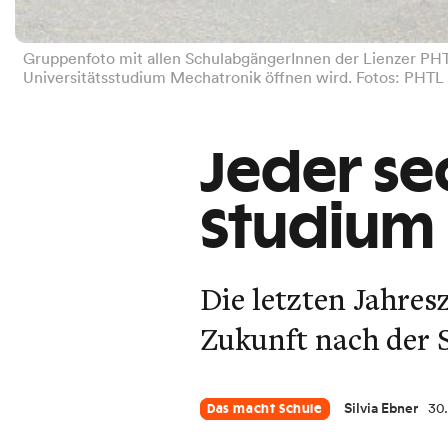
Gruppenfoto mit allen SchulabgängerInnen der Lienzer PHTL
Universitätsstudium Mechatronik öffnen wird. Fotos: PHTL
Jeder se
Studium i
Die letzten Jahres
Zukunft nach der 
Silvia Ebner
30
Das macht Schule