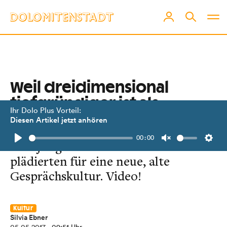
Weil dreidimensional
tiefgründiger ist als
Ihr Dolo Plus Vorteil:
zweidimensional …
Diesen Artikel jetzt anhören
00:00
Drei junge Osttirolerinnen
Play
Unmute
Setti
plädierten für eine neue, alte
Gesprächskultur. Video!
Kultur
Silvia Ebner