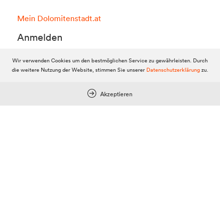
Mein Dolomitenstadt.at
Anmelden
Registrieren
Wir verwenden Cookies um den bestmöglichen Service zu gewährleisten. Durch
die weitere Nutzung der Website, stimmen Sie unserer
Datenschutzerklärung
zu.
FAQ & Service
Akzeptieren
Kontakt
Kontakt Office
Kontakt Redaktion
Team
© 2010-2026 Dolomitenstadt.at
Dolomitenstadt Media KG, Dolomitenstraße 1 / 7. Stock, 9900 Lienz,