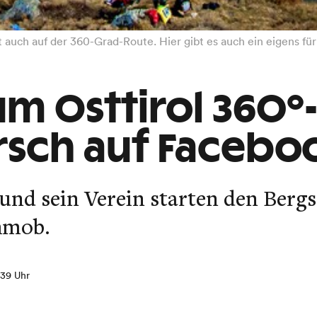
 auch auf der 360-Grad-Route. Hier gibt es auch ein eigens für
um Osttirol 360°
rsch auf Facebo
und sein Verein starten den Ber
hmob.
1:39 Uhr