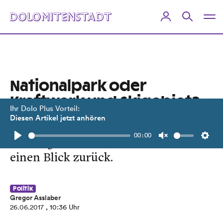
Nationalpark oder
Kraftwerk und Skigebiet?
Ihr Dolo Plus Vorteil:
Diesen Artikel jetzt anhören
Wie das Naturschutzgebiet entstand.
00:00
Zum 25 Jahre-Jubiläum werfen wir
Play
Unmute
Setti
einen Blick zurück.
Politik
Gregor Asslaber
26.06.2017
, 10:36 Uhr