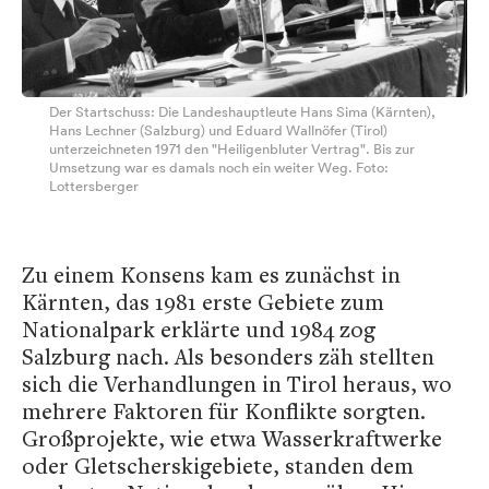
Der Startschuss: Die Landeshauptleute Hans Sima (Kärnten),
Hans Lechner (Salzburg) und Eduard Wallnöfer (Tirol)
unterzeichneten 1971 den "Heiligenbluter Vertrag". Bis zur
Umsetzung war es damals noch ein weiter Weg. Foto:
Lottersberger
Zu einem Konsens kam es zunächst in
Kärnten, das 1981 erste Gebiete zum
Nationalpark erklärte und 1984 zog
Salzburg nach. Als besonders zäh stellten
sich die Verhandlungen in Tirol heraus, wo
mehrere Faktoren für Konflikte sorgten.
Großprojekte, wie etwa Wasserkraftwerke
oder Gletscherskigebiete, standen dem