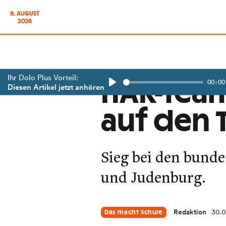
9. AUGUST
2026
Ihr Dolo Plus Vorteil:
00:00
HAK-Team
Diesen Artikel jetzt anhören
Play
auf den 
Sieg bei den bund
und Judenburg.
Redaktion
30.0
Das macht Schule