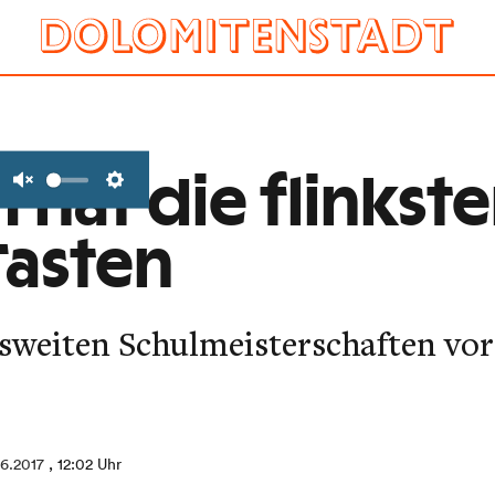
 hat die flinkste
Unmute
Settings
Tasten
esweiten Schulmeisterschaften vo
6.2017
, 12:02 Uhr