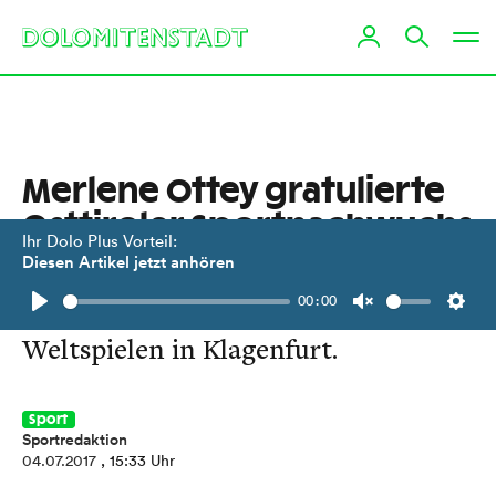
Merlene Ottey gratulierte
Osttiroler Sportnachwuchs
Ihr Dolo Plus Vorteil:
Diesen Artikel jetzt anhören
Die Lauflegende überreichte
00:00
Edelmetall bei den Schüler-
Play
Unmute
Setti
Weltspielen in Klagenfurt.
Sport
Sportredaktion
04.07.2017
, 15:33 Uhr