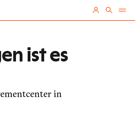
en ist es
gementcenter in