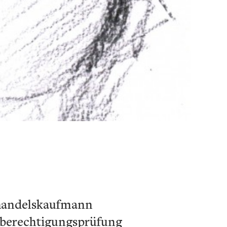
lhandelskaufmann
nberechtigungsprüfung