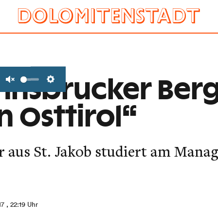
Innsbrucker Berg
Unmute
Settings
in Osttirol“
er aus St. Jakob studiert am Mana
17
, 22:19 Uhr