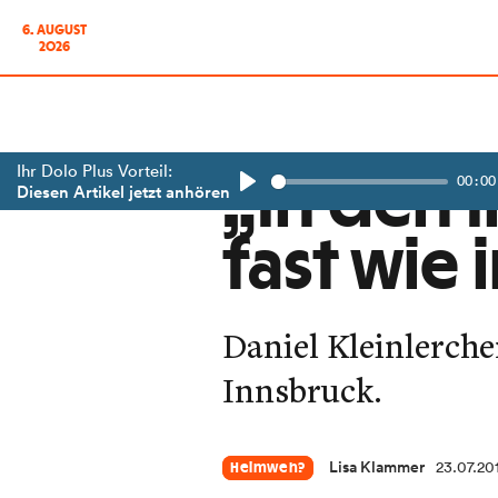
6. AUGUST
2026
Ihr Dolo Plus Vorteil:
00:00
„In den 
Diesen Artikel jetzt anhören
Play
fast wie 
Daniel Kleinlerch
Innsbruck.
Lisa Klammer
23.07.20
Heimweh?