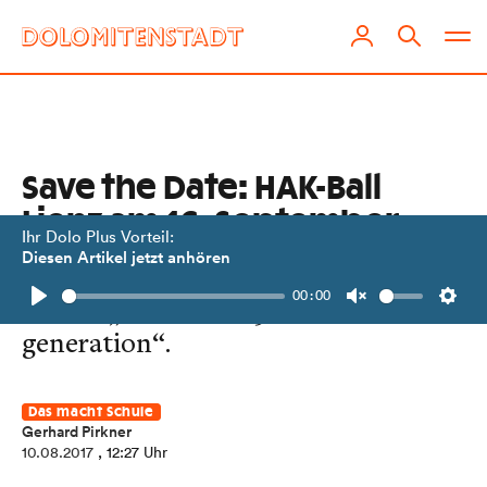
Save the Date: HAK-Ball
Lienz am 16. September
Ihr Dolo Plus Vorteil:
Diesen Artikel jetzt anhören
Der Videotrailer verrät uns das
00:00
Motto: „Best of the 90s - the last
Play
Unmute
Setti
generation“.
Das macht Schule
Gerhard Pirkner
10.08.2017
, 12:27 Uhr