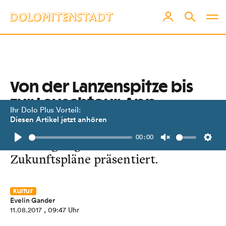
Von der Lanzenspitze bis
zur Lauschtour-App
Ihr Dolo Plus Vorteil:
Diesen Artikel jetzt anhören
In Aguntum wurden spannende
00:00
Grabungsergebnisse und
Play
Unmute
Setti
Zukunftspläne präsentiert.
Kultur
Evelin Gander
11.08.2017
, 09:47 Uhr