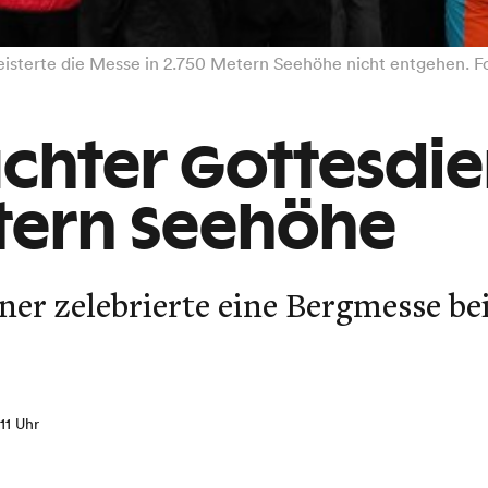
eisterte die Messe in 2.750 Metern Seehöhe nicht entgehen. F
chter Gottesdie
tern Seehöhe
ner zelebrierte eine Bergmesse be
:11 Uhr