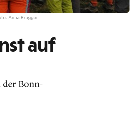
oto: Anna Brugger
nst auf
i der Bonn-