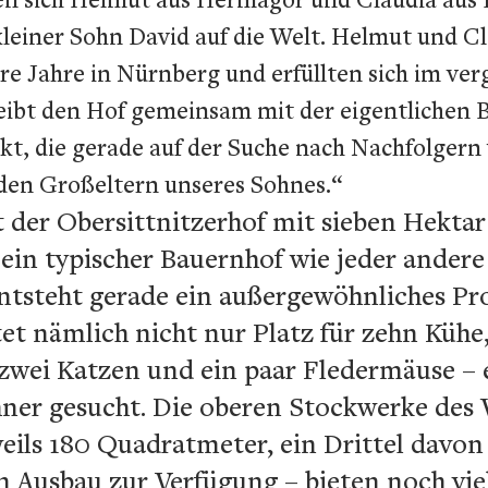
einer Sohn David auf die Welt. Helmut und Cla
re Jahre in Nürnberg und erfüllten sich im v
ibt den Hof gemeinsam mit der eigentlichen Be
t, die gerade auf der Suche nach Nachfolgern w
den Großeltern unseres Sohnes.“
st der Obersittnitzerhof mit sieben Hekta
 ein typischer Bauernhof wie jeder ande
entsteht gerade ein außergewöhnliches Pr
et nämlich nicht nur Platz für zehn Kühe, 
 zwei Katzen und ein paar Fledermäuse –
ner gesucht. Die oberen Stockwerke des
weils 180 Quadratmeter, ein Drittel davon 
n Ausbau zur Verfügung – bieten noch viel