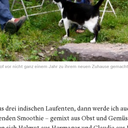
of vor nicht ganz einem Jahr zu ihrem neuen Zuhause gemacht.
s drei indischen Laufenten, dann werde ich a
schenden Smoothie – gemixt aus Obst und Gem
ben sich Helmut aus Hermagor und Claudia aus