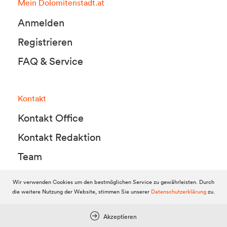
Mein Dolomitenstadt.at
Anmelden
Registrieren
FAQ & Service
Kontakt
Kontakt Office
Kontakt Redaktion
Team
Wir verwenden Cookies um den bestmöglichen Service zu gewährleisten. Durch
die weitere Nutzung der Website, stimmen Sie unserer
Datenschutzerklärung
zu.
© 2010-2026 Dolomitenstadt.at
Dolomitenstadt Media KG, Dolomitenstraße 1 / 7. Stock, 9900 Lienz,
Tel.:
04852 700500
Akzeptieren