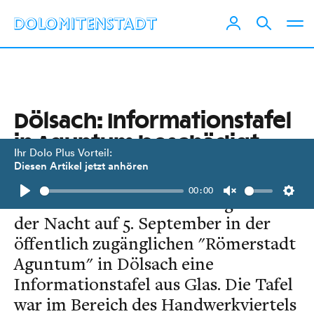
Dölsach: Informationstafel
in Aguntum beschädigt.
Ihr Dolo Plus Vorteil:
Zeugen gesucht!
Diesen Artikel jetzt anhören
00:00
Unbekannte Täter beschädigten in
Play
Unmute
Setti
der Nacht auf 5. September in der
öffentlich zugänglichen "Römerstadt
Aguntum" in Dölsach eine
Informationstafel aus Glas. Die Tafel
war im Bereich des Handwerkviertels