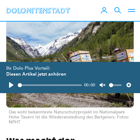
Ihr Dolo Plus Vorteil:
Diesen Artikel jetzt anhören
00:00
Play
Unmute
Setti
Das wohl bekannteste Naturschutzprojekt im Nationalpark
Hohe Tauern ist die Wiederansiedlung des Bartgeiers. Fotos:
NPHT