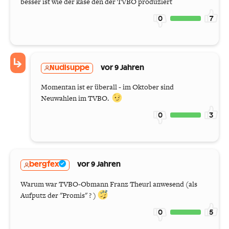
besser ist wie der käse den der TVBO produziert
0
7
Nudlsuppe
vor 9 Jahren
Momentan ist er überall - im Oktober sind
Neuwahlen im TVBO.
0
3
bergfex
vor 9 Jahren
Warum war TVBO-Obmann Franz Theurl anwesend (als
Aufputz der "Promis" ? )
0
5