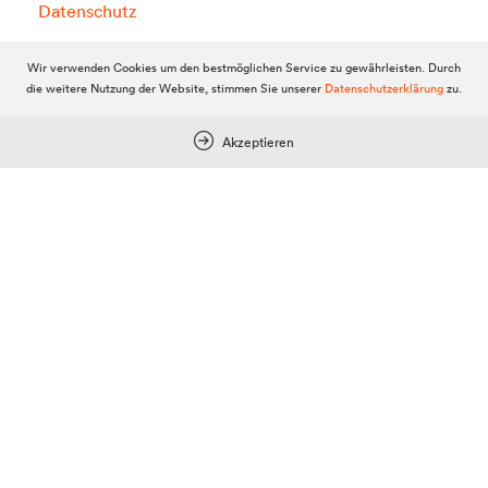
Datenschutz
KI-Richtlinien
Wir verwenden Cookies um den bestmöglichen Service zu gewährleisten. Durch
die weitere Nutzung der Website, stimmen Sie unserer
Datenschutzerklärung
zu.
Akzeptieren
Werbung
Anzeigenpreise
Reichweite / Statistik
Anfragen / Kontakt
Mein Dolomitenstadt.at
Anmelden