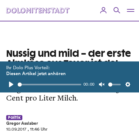
Nussig und mild – der erste
Almkäse aus Tauer ist da!
Ihr Dolo Plus Vorteil:
Diesen Artikel jetzt anhören
Almsennerei Tauer wurde
00:00
eingeweiht. Die Bauern erhalten 50
Play
Unmute
Setti
Cent pro Liter Milch.
Politik
Gregor Asslaber
10.09.2017
, 11:46 Uhr