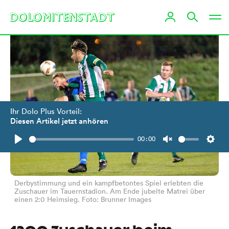
Ihr Dolo Plus Vorteil:
Diesen Artikel jetzt anhören
00:00
Play
Unmute
Setti
Derbystimmung und ein kampfbetontes Spiel erlebten die
Zuschauer im Tauernstadion. Am Ende jubelte Matrei über
einen 2:0 Heimsieg. Foto: Brunner Images